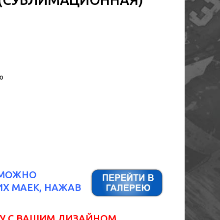
ю
" МОЖНО
Х МАЕК, НАЖАВ
У С ВАШИМ ДИЗАЙНОМ.