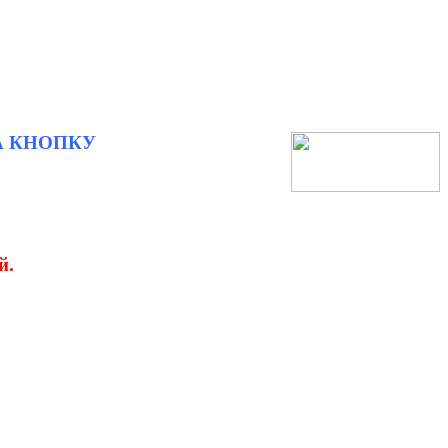
А КНОПКУ
й.