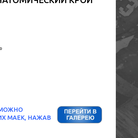
ю
" МОЖНО
Х МАЕК, НАЖАВ